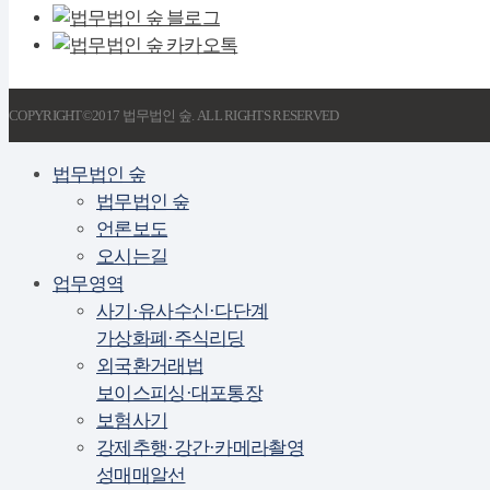
COPYRIGHT©2017 법무법인 숲. ALL RIGHTS RESERVED
법무법인 숲
법무법인 숲
언론보도
오시는길
업무영역
사기·유사수신·다단계
가상화폐·주식리딩
외국환거래법
보이스피싱·대포통장
보험사기
강제추행·강간·카메라촬영
성매매알선