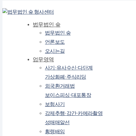
법무법인 숲
법무법인 숲
언론보도
오시는길
업무영역
사기·유사수신·다단계
가상화폐·주식리딩
외국환거래법
보이스피싱·대포통장
보험사기
강제추행·강간·카메라촬영
성매매알선
횡령배임