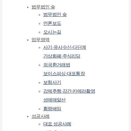
법무법인 숲
법무법인 숲
언론보도
오시는길
업무영역
사기·유사수신·다단계
가상화폐·주식리딩
외국환거래법
보이스피싱·대포통장
보험사기
강제추행·강간·카메라촬영
성매매알선
횡령배임
성공사례
대표 성공사례