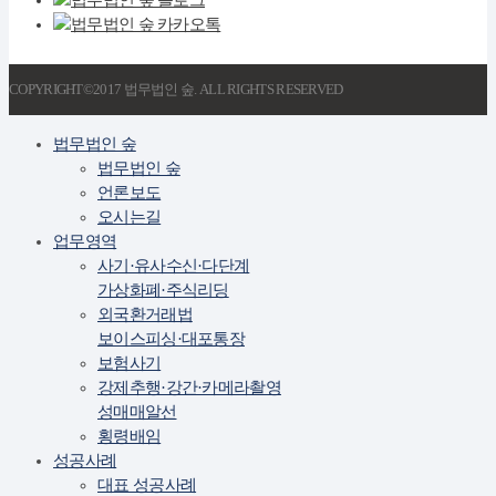
COPYRIGHT©2017 법무법인 숲. ALL RIGHTS RESERVED
법무법인 숲
법무법인 숲
언론보도
오시는길
업무영역
사기·유사수신·다단계
가상화폐·주식리딩
외국환거래법
보이스피싱·대포통장
보험사기
강제추행·강간·카메라촬영
성매매알선
횡령배임
성공사례
대표 성공사례