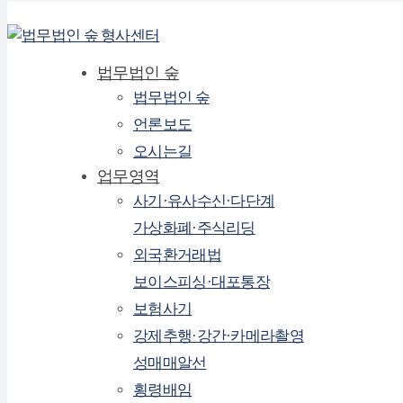
법무법인 숲
법무법인 숲
언론보도
오시는길
업무영역
사기·유사수신·다단계
가상화폐·주식리딩
외국환거래법
보이스피싱·대포통장
보험사기
강제추행·강간·카메라촬영
성매매알선
횡령배임