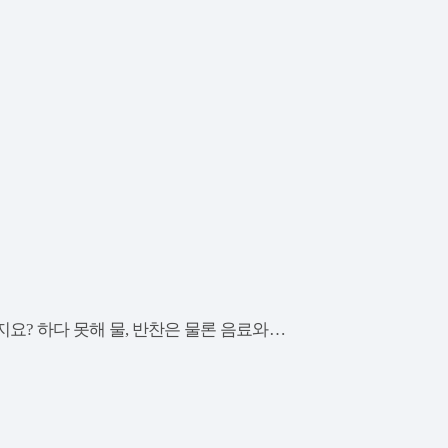
요? 하다 못해 물, 반찬은 물론 음료와…