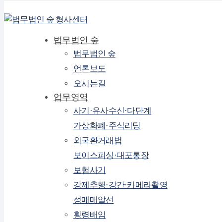
법무법인 숲
법무법인 숲
언론보도
오시는길
업무영역
사기·유사수신·다단계
가상화폐·주식리딩
외국환거래법
보이스피싱·대포통장
보험사기
강제추행·강간·카메라촬영
성매매알선
횡령배임