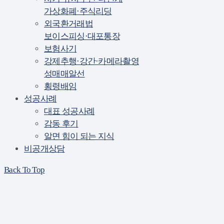
가상화폐·주식리딩
외국환거래법
보이스피싱·대포통장
보험사기
강제추행·강간·카메라촬영
성매매알선
횡령배임
성공사례
대표 성공사례
감동 후기
알면 힘이 되는 지식
비공개상담
Back To Top