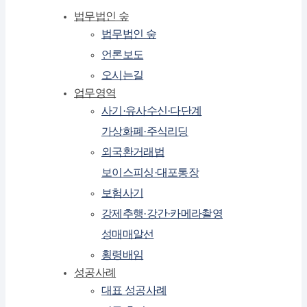
법무법인 숲
법무법인 숲
언론보도
오시는길
업무영역
사기·유사수신·다단계
가상화폐·주식리딩
외국환거래법
보이스피싱·대포통장
보험사기
강제추행·강간·카메라촬영
성매매알선
횡령배임
성공사례
대표 성공사례