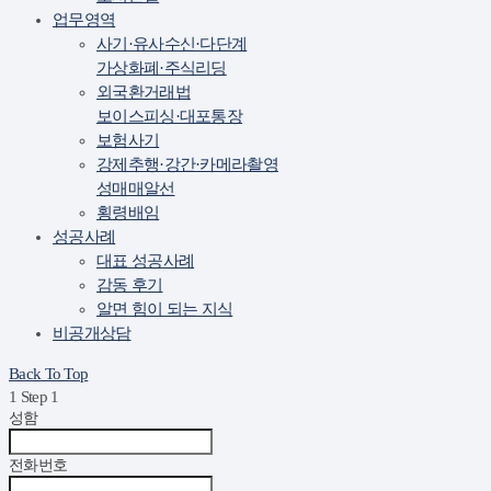
업무영역
사기·유사수신·다단계
가상화폐·주식리딩
외국환거래법
보이스피싱·대포통장
보험사기
강제추행·강간·카메라촬영
성매매알선
횡령배임
성공사례
대표 성공사례
감동 후기
알면 힘이 되는 지식
비공개상담
Back To Top
1
Step 1
성함
전화번호