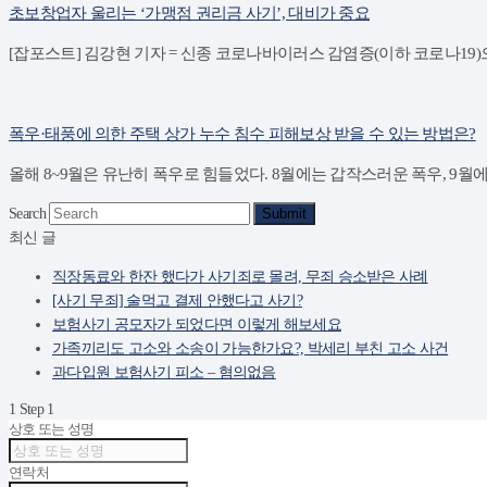
초보창업자 울리는 ‘가맹점 권리금 사기’, 대비가 중요
[잡포스트] 김강현 기자 = 신종 코로나바이러스 감염증(이하 코로나19
폭우·태풍에 의한 주택 상가 누수 침수 피해보상 받을 수 있는 방법은?
올해 8~9월은 유난히 폭우로 힘들었다. 8월에는 갑작스러운 폭우, 9월
Search
Submit
최신 글
직장동료와 한잔 했다가 사기죄로 몰려, 무죄 승소받은 사례
[사기 무죄] 술먹고 결제 안했다고 사기?
보험사기 공모자가 되었다면 이렇게 해보세요
가족끼리도 고소와 소송이 가능한가요?, 박세리 부친 고소 사건
과다입원 보험사기 피소 – 혐의없음
1
Step 1
상호 또는 성명
연락처