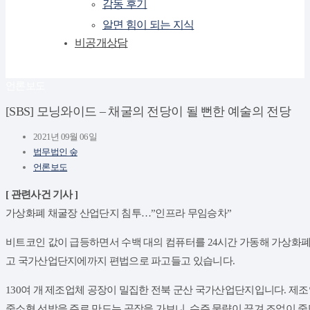
감동 후기
알면 힘이 되는 지식
비공개상담
언론보도
[SBS] 모닝와이드 – 채굴의 전당이 될 뻔한 예술의 전당
2021년 09월 06일
법무법인 숲
언론보도
​[ 관련사건 기사 ]
가상화폐 채굴장 산업단지 침투…”인프라 무임승차”
비트코인 값이 급등하면서 수백 대의 컴퓨터를 24시간 가동해 가상화폐
고 국가산업단지에까지 편법으로 파고들고 있습니다.
130여 개 제조업체 공장이 밀집한 전북 군산 국가산업단지입니다. 제조업
중소형 선박을 주로 만드는 공장을 가보니, 수주 물량이 끊겨 조업이 