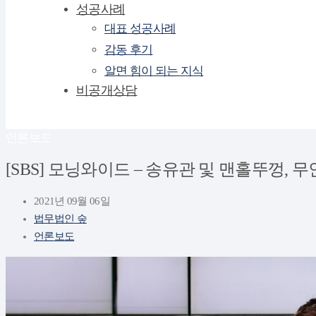
성공사례
대표 성공사례
감동 후기
알면 힘이 되는 지식
비공개상담
언론보도
[SBS] 모닝와이드 – 송유관 및 맨홀뚜껑, 
2021년 09월 06일
법무법인 숲
언론보도