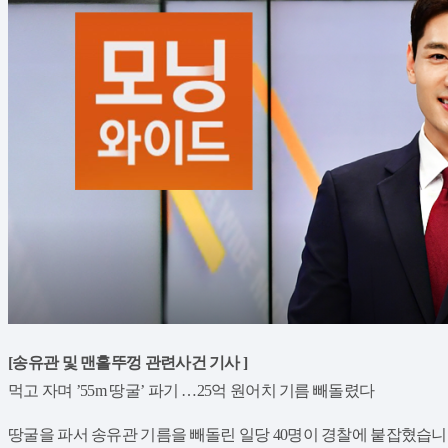
​[송유관 및 맨홀뚜껑 관련사건 기사 ]
먹고 자며 ’55m 땅굴’ 파기 …25억 원어치 기름 빼돌렸다
​땅굴을 파서 송유관 기름을 빼돌린 일당 40명이 경찰에 붙잡혔습니다