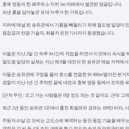
충북 영동의 한 폐주유소 지하 5m 아래에서 발견된 땅굴입니다.
파낸 흙을 담아놓은 포대 자루가 한 가득입니다.
​지하에 매설 된 송유관에서 기름을 빼돌리기 위해 절도범 일당이 
용접공과 탄광 기술자, 화물차 운전기사까지 동원됐습니다.
이들은 지난 2달 간 하루 8시간씩 작업을 하면서 이곳에서 숙식을 
절도범 일당의 실체는 지난 해 8월 대전의 한 송유관 매설 지역에
​이들은 송유관에 구멍을 뚫어 호스를 연결한 뒤 800m 떨어진 본
경찰이 지난 1년 간 추적한 끝에 대전과 충북 영동 등에서 조직원 
​[근처 주민 : 오고 가는 사람들은 6명 정도 되는 것 같아요. 근데 
​최근 2년 동안 송유관 3곳에서 훔친 휘발유와 경유는 189만 리터, 
​주동자 41살 강 모씨는 교도소에 복역하는 동안 용접 기술을 배
경찰은 강 씨 등 4개 조직 18명을 특수 절도와 송유관 안전관리법