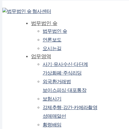
법무법인 숲
법무법인 숲
언론보도
오시는길
업무영역
사기·유사수신·다단계
가상화폐·주식리딩
외국환거래법
보이스피싱·대포통장
보험사기
강제추행·강간·카메라촬영
성매매알선
횡령배임