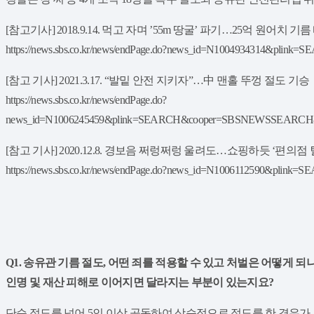
[참고기사] 2018.9.14. 먹고 자며 ’55m 땅굴’ 파기…25억 원어치 
https://news.sbs.co.kr/news/endPage.do?news_id=N100493431
[참고 기사] 2021.3.17. “발밑 안전 지키자”…中 맨홀 뚜껑 절도 기승
https://news.sbs.co.kr/news/endPage.do?
news_id=N1006245459&plink=SEARCH&cooper=SBSNEWSSEAR
[참고 기사] 2020.12.8. 경보음 쩌렁쩌렁 울려도…쇼핑하듯 ‘편의점 
https://news.sbs.co.kr/news/endPage.do?news_id=N100611259
Q1. 송유관 기름 절도, 어떤 죄를 적용할 수 있고 처벌은 어떻게 되
인명 및 재산 피해로 이어지면 달라지는 부분이 있는지요?
​단순 절도를 넘어 5인 이상 공동하여 상습적으로 절도를 한 경우가