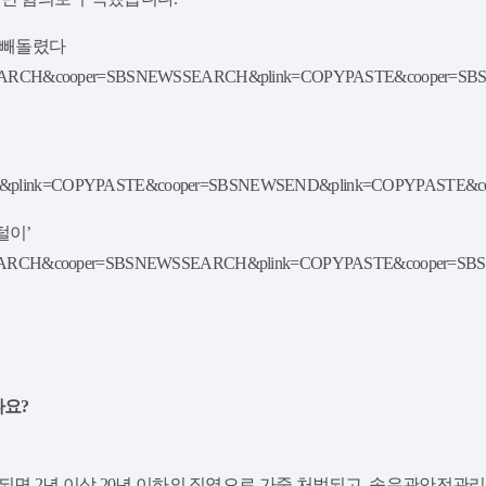
기름 빼돌렸다
4&plink=SEARCH&cooper=SBSNEWSSEARCH&plink=COPYPASTE&cooper=
CH&plink=COPYPASTE&cooper=SBSNEWSEND&plink=COPYPASTE&
털이’
0&plink=SEARCH&cooper=SBSNEWSSEARCH&plink=COPYPASTE&cooper=
나요?
 되면 2년 이상 20년 이하의 징역으로 가중 처벌되고, 송유관안전관리