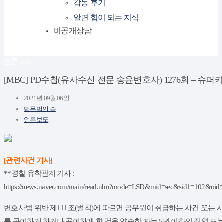
감동 후기
알면 힘이 되는 지식
비공개상담
언론보도
[MBC] PD수첩(유사수신 전문 송윤변호사) 1276회 – 슈퍼카
2021년 09월 06일
법무법인 숲
언론보도
[관련사건 기사]
**경찰 유착관계 기사 :
https://news.naver.com/main/read.nhn?mode=LSD&mid=sec&sid1=102&oi
변호사법 위반 제111조(벌칙)에 따르면 공무원이 취급하는 사건 또는 사
를 공여하게 하거나 공여하게 할 것을 약속한 자는 5년 이하의 징역 또