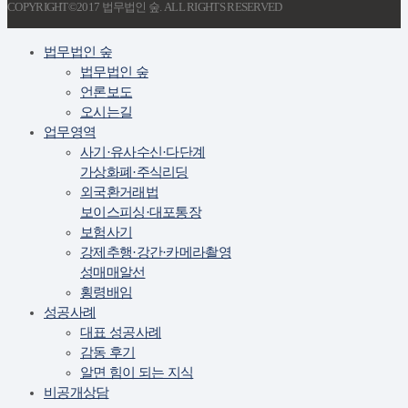
COPYRIGHT©2017 법무법인 숲. ALL RIGHTS RESERVED
법무법인 숲
법무법인 숲
언론보도
오시는길
업무영역
사기·유사수신·다단계
가상화폐·주식리딩
외국환거래법
보이스피싱·대포통장
보험사기
강제추행·강간·카메라촬영
성매매알선
횡령배임
성공사례
대표 성공사례
감동 후기
알면 힘이 되는 지식
비공개상담