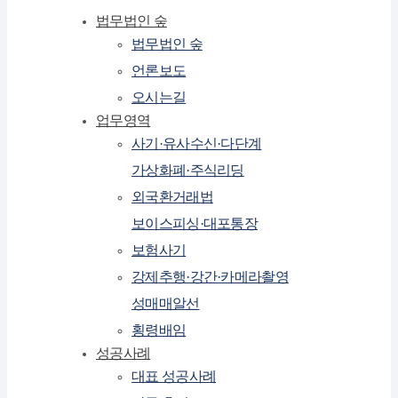
법무법인 숲
법무법인 숲
언론보도
오시는길
업무영역
사기·유사수신·다단계
가상화폐·주식리딩
외국환거래법
보이스피싱·대포통장
보험사기
강제추행·강간·카메라촬영
성매매알선
횡령배임
성공사례
대표 성공사례