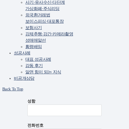
사기·유사수신·다단계
가상화폐·주식리딩
외국환거래법
보이스피싱·대포통장
보험사기
강제추행·강간·카메라촬영
성매매알선
횡령배임
성공사례
대표 성공사례
감동 후기
알면 힘이 되는 지식
비공개상담
Back To Top
성함
전화번호