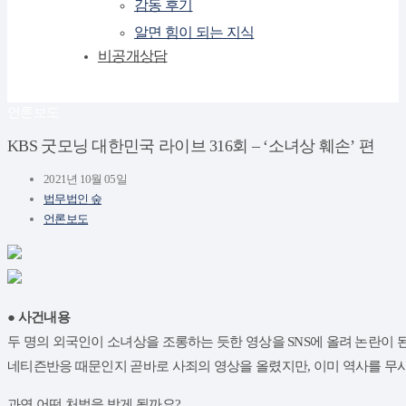
감동 후기
알면 힘이 되는 지식
비공개상담
언론보도
KBS 굿모닝 대한민국 라이브 316회 – ‘소녀상 훼손’ 편
2021년 10월 05일
법무법인 숲
언론보도
● 사건내용
두 명의 외국인이 소녀상을 조롱하는 듯한 영상을 SNS에 올려 논란이 된
네티즌반응 때문인지 곧바로 사죄의 영상을 올렸지만, 이미 역사를 무
​과연 어떤 처벌을 받게 될까요?