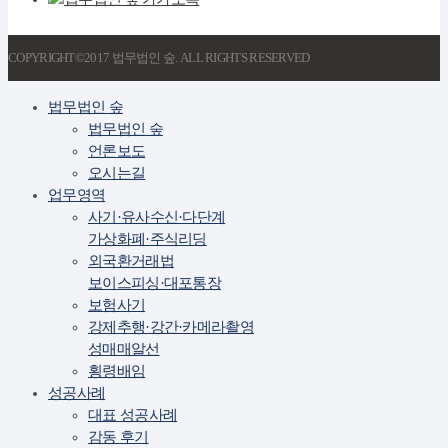
COPYRIGHT©2017 법무법인 숲. ALL RIGHTS RESERVED
법무법인 숲
법무법인 숲
언론보도
오시는길
업무영역
사기·유사수신·다단계
가상화폐·주식리딩
외국환거래법
보이스피싱·대포통장
보험사기
강제추행·강간·카메라촬영
성매매알선
횡령배임
성공사례
대표 성공사례
감동 후기