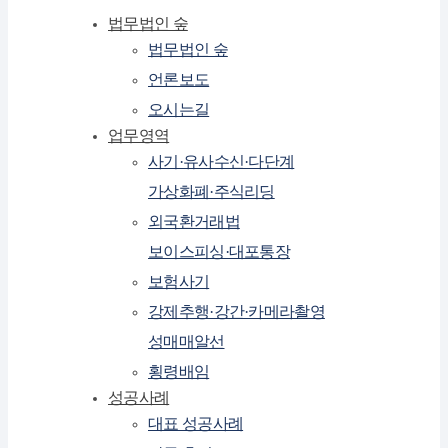
법무법인 숲
법무법인 숲
언론보도
오시는길
업무영역
사기·유사수신·다단계
가상화폐·주식리딩
외국환거래법
보이스피싱·대포통장
보험사기
강제추행·강간·카메라촬영
성매매알선
횡령배임
성공사례
대표 성공사례