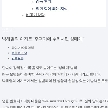
감동 후기
알면 힘이 되는 지식
비공개상담
언론보도
박해열의 아지트 ‘주택가에 뿌리내린 성매매’
2021년 09월 06일
법무법인 숲
언론보도
단속이 강화될 수록 음지로 숨어드는 ‘성매매’범죄
최근 모텔들이 즐비한 주택가에 성매매범죄가 기승이라고 합니다.
박해열의 아지트에서는 성범죄의 현 상황과 현실성 있는 예방책은 무엇
송윤 변호사 > 피켓 내용은 ‘Real men don’t buy girls’, 즉 ‘
시한 캠페인이라고 합니다. 데미무어는 할리우드 대표 인도주의자로 인권 