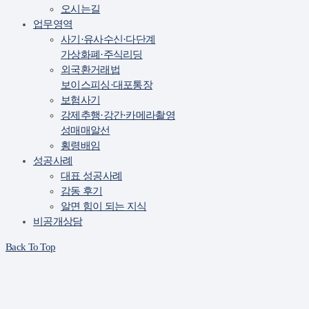
오시는길
업무영역
사기·유사수신·다단계
가상화폐·주식리딩
외국환거래법
보이스피싱·대포통장
보험사기
강제추행·강간·카메라촬영
성매매알선
횡령배임
성공사례
대표 성공사례
감동 후기
알면 힘이 되는 지식
비공개상담
Back To Top