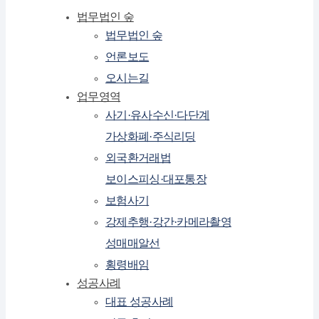
법무법인 숲
법무법인 숲
언론보도
오시는길
업무영역
사기·유사수신·다단계
가상화폐·주식리딩
외국환거래법
보이스피싱·대포통장
보험사기
강제추행·강간·카메라촬영
성매매알선
횡령배임
성공사례
대표 성공사례